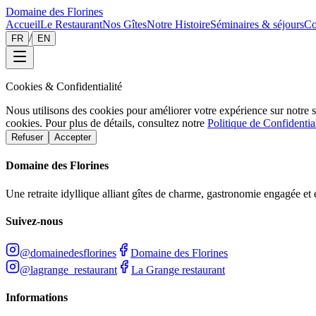
Domaine des Florines
Accueil
Le Restaurant
Nos Gîtes
Notre Histoire
Séminaires & séjours
Co
/
FR
EN
Cookies & Confidentialité
Nous utilisons des cookies pour améliorer votre expérience sur notre 
cookies. Pour plus de détails, consultez notre
Politique de Confidential
Refuser
Accepter
Domaine des Florines
Une retraite idyllique alliant gîtes de charme, gastronomie engagée e
Suivez-nous
@domainedesflorines
Domaine des Florines
@lagrange_restaurant
La Grange restaurant
Informations